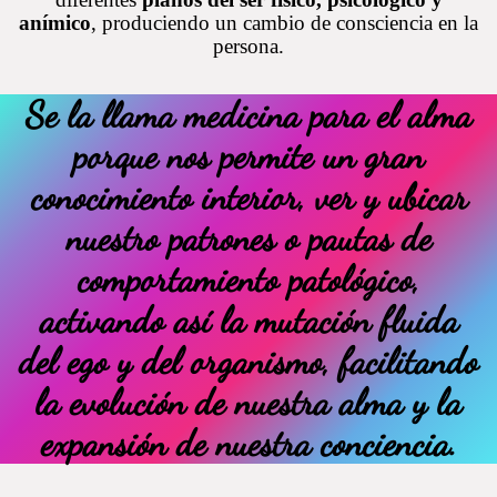
anímico
, produciendo un cambio de consciencia en la
persona.
Se la llama medicina para el alma
porque nos permite un gran
conocimiento interior, ver y ubicar
nuestro patrones o pautas de
comportamiento patológico,
activando así la mutación fluida
del ego y del organismo, facilitando
la evolución de nuestra alma y la
expansión de nuestra conciencia.