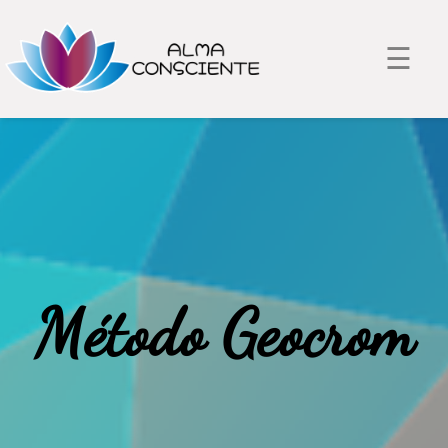
☰
Método Geocrom